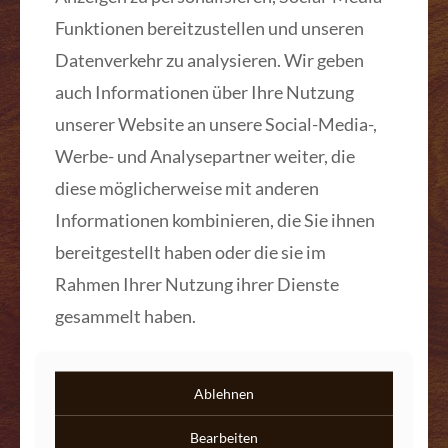
Funktionen bereitzustellen und unseren
Datenverkehr zu analysieren. Wir geben
auch Informationen über Ihre Nutzung
unserer Website an unsere Social-Media-,
Stuhl im Biedermeier Stil helles Kirschbaum
Werbe- und Analysepartner weiter, die
Stuhl im Biedermeier Stil, helles Kirschbaum.
diese möglicherweise mit anderen
Wir fertigen Stühle im Biedermeier Stil in
unterschiedlichen Holzarten, wie Kirschbaum,
Informationen kombinieren, die Sie ihnen
Mahagoni, Nussbaum, Eiche,
[…]
bereitgestellt haben oder die sie im
Rahmen Ihrer Nutzung ihrer Dienste
Mehr lesen
gesammelt haben.
Ablehnen
Bearbeiten