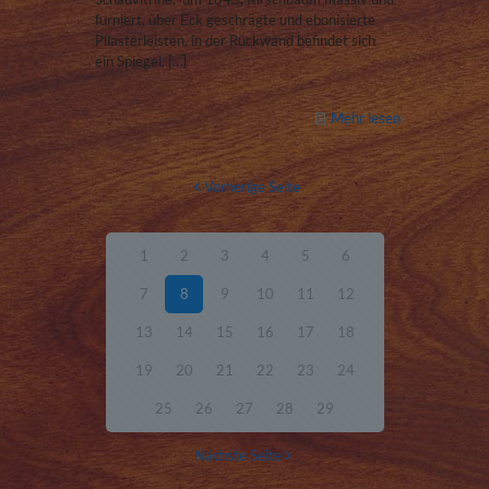
furniert, über Eck geschrägte und ebonisierte
Pilasterleisten, in der Rückwand befindet sich
ein Spiegel,
[…]
Mehr lesen
Vorherige Seite
1
2
3
4
5
6
7
8
9
10
11
12
13
14
15
16
17
18
19
20
21
22
23
24
25
26
27
28
29
Nächste Seite