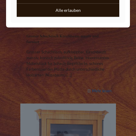
Alle erlauben
Grosser Schachtisch Kirschbaum massiv und
furniert
Grosser Schachtisch, aufklappbar, Kirschbaum
massiv, konisch zulaufende Beine, interessantes
Möbelstück für Schach-Begeisterte, schönes
Farbenspiel der Platte durch unterschiedliche
Holzarten (Nussbaum)
[…]
Mehr lesen