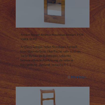
Antiker Spiegel ArtDeco Nussbaum furniert 1920
VERKAUFT
ArtDeco Spiegel, helles Nussbaum furniert,
kirschbaumfarbene Oberfläche, sehr schönes
Tortenfurnier im Rundbogen, schlichte
beeindruckende Ausführung, da seltene
Formgebung. Zustand: restauriert,
[…]
Mehr lesen