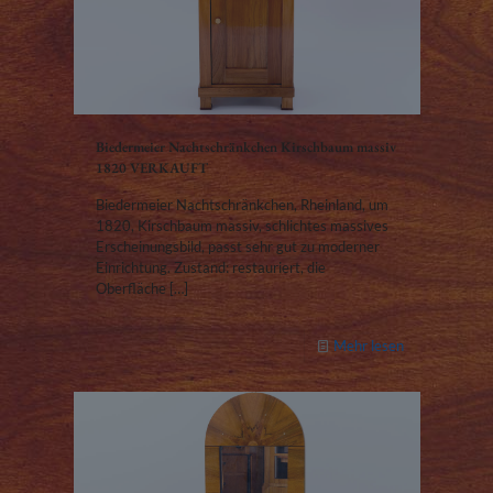
Biedermeier Nachtschränkchen Kirschbaum massiv
1820 VERKAUFT
Biedermeier Nachtschränkchen, Rheinland, um
1820, Kirschbaum massiv, schlichtes massives
Erscheinungsbild, passt sehr gut zu moderner
Einrichtung. Zustand: restauriert, die
Oberfläche
[…]
Mehr lesen