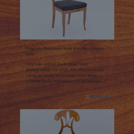
Originaler Biedermeier Stuhl Kirschbaum massiv
1830
Originaler antiker Biedermeier Stuhl,
Rheinlandpfalz, um 1830, Kirschbaum massiv,
vorne und hinten leicht ausgestellte Beine,
schlichte flache Mittellehne und geradlinige
[…]
Mehr lesen