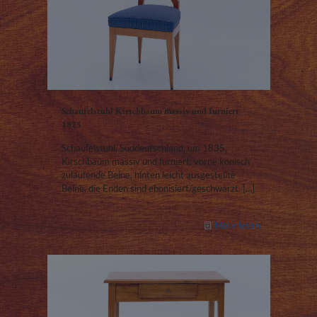
Schaufelstuhl Kirschbaum massiv und furniert
1825
Schaufelstuhl, Süddeutschland, um 1835,
Kirschbaum massiv und furniert, vorne konisch
zulaufende Beine, hinten leicht ausgestellte
Beine, die Enden sind ebonisiert/geschwärzt.
[…]
Mehr lesen