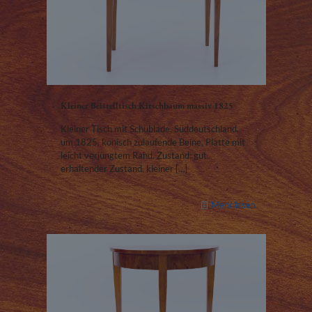
Kleiner Beistelltisch Kirschbaum massiv 1825
Kleiner Tisch mit Schublade, Süddeutschland,
um 1825, konisch zulaufende Beine, Platte mit
leicht verjüngtem Rand. Zustand: gut
erhaltender Zustand, kleiner
[…]
Mehr lesen