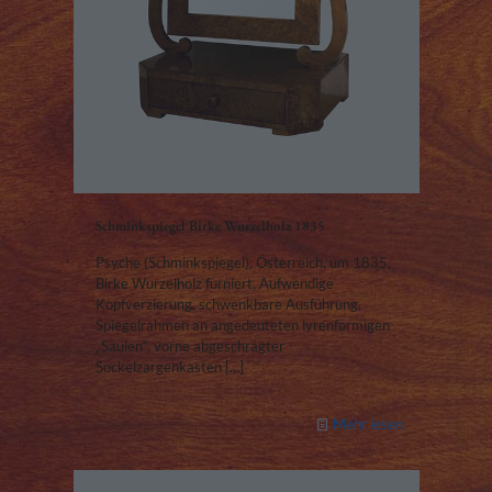
Schminkspiegel Birke Wurzelholz 1835
Psyche (Schminkspiegel), Österreich, um 1835,
Birke Wurzelholz furniert, Aufwendige
Kopfverzierung, schwenkbare Ausführung,
Spiegelrahmen an angedeuteten lyrenförmigen
„Säulen“, vorne abgeschrägter
Sockelzargenkasten
[…]
Mehr lesen