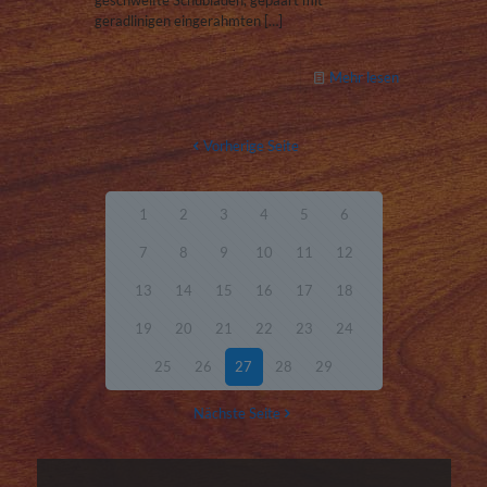
geschweifte Schubladen, gepaart mit
geradlinigen eingerahmten
[…]
Mehr lesen
Vorherige Seite
1
2
3
4
5
6
7
8
9
10
11
12
13
14
15
16
17
18
19
20
21
22
23
24
25
26
27
28
29
Nächste Seite