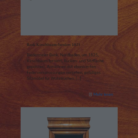
Bank Kirschbaum furniert 1825
Biedermeier Bank, Nordbaden, um 1825,
Kirschbaum furniert, Rücken- und Sitzfläche
gepolstert, Armlehnen mit ebonisierten
Federversprossungen versehen, gefälliges
Sitzmöbel für Wohnküchen,
[…]
Mehr lesen