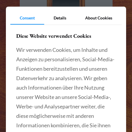
Consent
Details
About Cookies
Diese Website verwendet Cookies
Wir verwenden Cookies, um Inhalte und
Anzeigen zu personalisieren, Social-Media-
Funktionen bereitzustellen und unseren
Datenverkehr zu analysieren. Wir geben
auch Informationen über Ihre Nutzung
Biedermeier Pfeilerspiegel Kirschbaum furniert
unserer Website an unsere Social-Media-,
1830
Werbe- und Analysepartner weiter, die
Pfeilerspiegel, Thüringen, um 1830, Kirschbaum
furniert, figürliche und ornamentale Messing-
diese möglicherweise mit anderen
Applikationen. Zustand: sehr guter originaler
Zustand mit originalem Spiegel. Maße:
Informationen kombinieren, die Sie ihnen
040×084