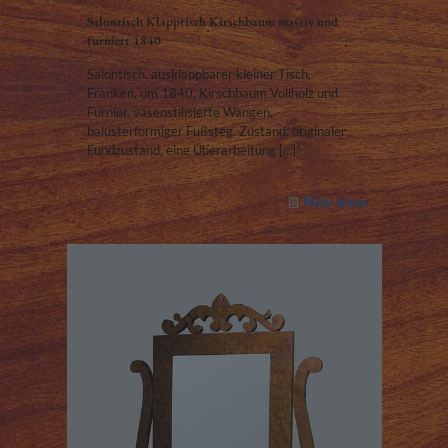
Salontisch Klapptisch Kirschbaum massiv und
furniert 1840
Salontisch, ausklappbarer kleiner Tisch,
Franken, um 1840, Kirschbaum Vollholz und
Furnier, vasenstilisierte Wangen,
balusterförmiger Fußsteg. Zustand: originaler
Fundzustand, eine Überarbeitung
[…]
Mehr lesen