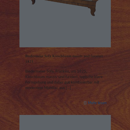
Biedermeier Sofa Kirschbaum massiv und furniert
1825
Biedermeier Sofa, Franken, um 1825,
Kirschbaum massiv und furniert, typische klare
Formgebung und daher gut kombinierbar mit
modernem Mobiliar, aus
[…]
Mehr lesen