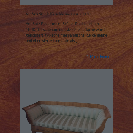
6er Satz Stühle Kirschbaum massiv 1830
6er Satz Biedermeier Stühle, Rheinland, um
1830, Kirschbaum massiv, die Sitzfläche wurde
gepolstert, typische rheinländische Rückenlehne
und ebonisierte Elemente als
[…]
Mehr lesen