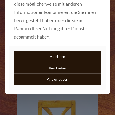
diese möglicherweise mit anderen
Informationen kombinieren, die Sie ihnen
bereitgestellt haben oder die sie im
Rahmen Ihrer Nutzung ihrer Dienste
Restaurierter Biedermeier Stuhl 1825
gesammelt haben.
Originaler restaurierter Biedermeier Stuhl, wohl
Pfalz, um 1825, Escheholz massiv,
rautenförmige Brettversprossung in der
Ablehnen
Rückenlehne, Polsterung und Stoffbezug neu
gemacht.
[…]
Bearbeiten
Mehr lesen
Alle erlauben