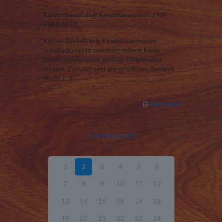
Kleiner Beistelltisch Kirschbaum massiv 1920
VERKAUFT
Kleiner Beistelltisch, Kirschbaum massiv,
Schubladenknopf sekundär, seltene kleine
Größe, idealerweise auch als Dielenmöbel
nutzbar. Zustand: sehr gut erhaltener Zustand.
Maße:
[…]
Mehr lesen
Vorherige Seite
1
2
3
4
5
6
7
8
9
10
11
12
13
14
15
16
17
18
19
20
21
22
23
24