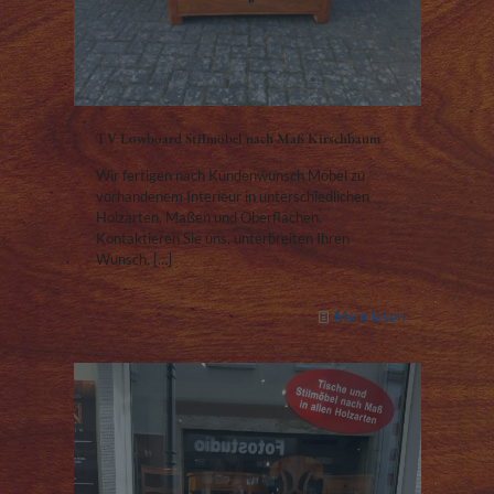
TV Lowboard Stilmöbel nach Maß Kirschbaum
Wir fertigen nach Kundenwunsch Möbel zu
vorhandenem Interieur in unterschiedlichen
Holzarten, Maßen und Oberflächen.
Kontaktieren Sie uns, unterbreiten Ihren
Wunsch,
[…]
Mehr lesen