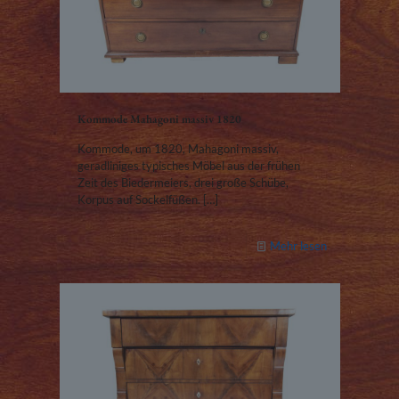
Kommode Mahagoni massiv 1820
Kommode, um 1820, Mahagoni massiv,
geradliniges typisches Möbel aus der frühen
Zeit des Biedermeiers, drei große Schübe,
Korpus auf Sockelfüßen.
[…]
Mehr lesen