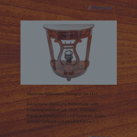
Mehr lesen
DemiLune Nähkonsole Mahagoni um 1815
Biedermeier DemiLune Nähkonsole, wohl
Schleswig-Holstein, um 1815, Mahagoni,
filigran gearbeitete Lyra auf Sockel bis Zarge,
dahinter befindet sich ein vergittertes
[…]