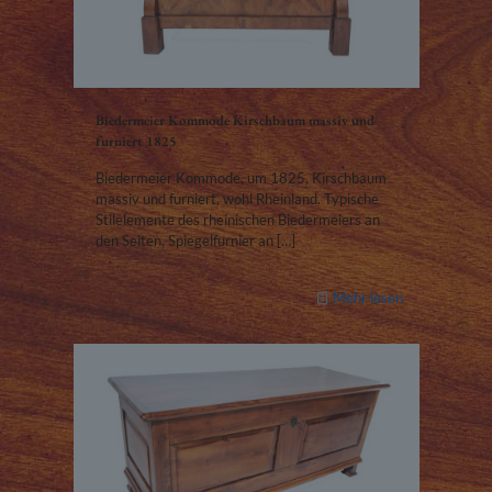
Biedermeier Kommode Kirschbaum massiv und
furniert 1825
Biedermeier Kommode, um 1825, Kirschbaum
massiv und furniert, wohl Rheinland. Typische
Stilelemente des rheinischen Biedermeiers an
den Seiten, Spiegelfurnier an
[…]
Mehr lesen