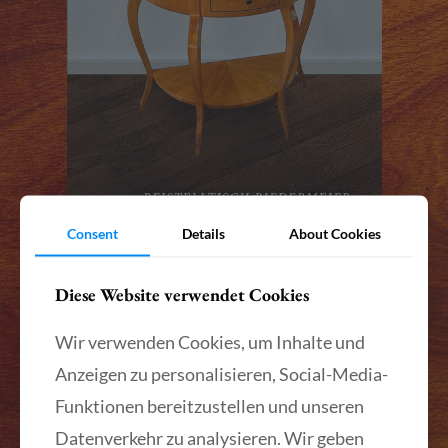
Consent
Details
About Cookies
Diese Website verwendet Cookies
Beistelltisch Nr. 003
Beistelltisch Nr. 003
Wir verwenden Cookies, um Inhalte und
Anzeigen zu personalisieren, Social-Media-
Mehr lesen
Funktionen bereitzustellen und unseren
Datenverkehr zu analysieren. Wir geben