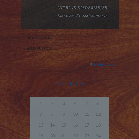
201x085x050
201x085x050
Mehr lesen
Vorherige Seite
1
2
3
4
5
6
7
8
9
10
11
12
13
14
15
16
17
18
19
20
21
22
23
24