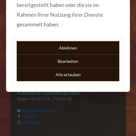
bereitgestellt haben oder die sie im
Kontakt
Rahmen Ihrer Nutzung ihrer Dienste
gesammelt haben.
Ablehnen
ANTIQUITÄTEN DANIEL C. NAGEL
Bearbeiten
Kirchstraße 3
53604 Bad Honnef
Alle erlauben
Telefon: +49 (0) 2224-901 68 54
Fax: +49 (0) 2224-988 82 35
Außerhalb der Ladenöffnungszeiten:
Mobil: +49 (0) 174 - 718 85 50
info@antik-nagel.de
facebook
whatsApp