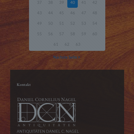
37
38
39
40
41
42
43
44
45
46
47
48
49
50
51
52
53
54
55
56
57
58
59
60
61
62
63
Nächste Seite
Kontakt
ANTIQUITÄTEN DANIEL C. NAGEL