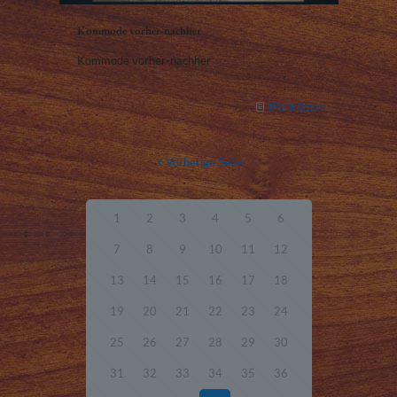
Kommode vorher-nachher
Kommode vorher-nachher
Mehr lesen
Vorherige Seite
1
2
3
4
5
6
7
8
9
10
11
12
13
14
15
16
17
18
19
20
21
22
23
24
25
26
27
28
29
30
31
32
33
34
35
36