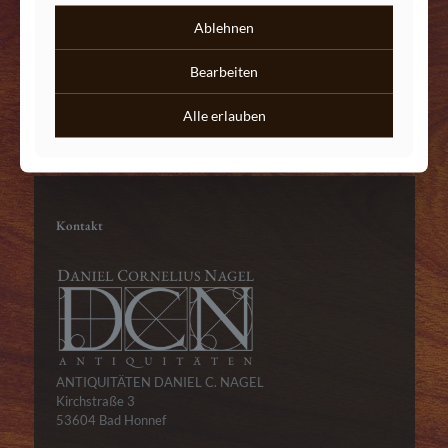
Daniel C. Nagel
0174 – 718 85 50
Ablehnen
info@antik-nagel.de
Bearbeiten
Schnellkontakt über WhatsApp
Alle erlauben
Kontakt
ANTIQUITÄTEN DANIEL C. NAGEL
Kirchstraße 3
53604 Bad Honnef