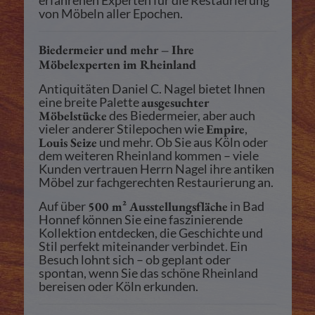
erfahrenen Experten für die Restaurierung
von Möbeln aller Epochen.
Biedermeier und mehr – Ihre
Möbelexperten im Rheinland
Antiquitäten Daniel C. Nagel bietet Ihnen
eine breite Palette
ausgesuchter
Möbelstücke
des Biedermeier, aber auch
vieler anderer Stilepochen wie
Empire
,
Louis Seize
und mehr. Ob Sie aus Köln oder
dem weiteren Rheinland kommen – viele
Kunden vertrauen Herrn Nagel ihre antiken
Möbel zur fachgerechten Restaurierung an.
Auf über
500 m² Ausstellungsfläche
in Bad
Honnef können Sie eine faszinierende
Kollektion entdecken, die Geschichte und
Stil perfekt miteinander verbindet. Ein
Besuch lohnt sich – ob geplant oder
spontan, wenn Sie das schöne Rheinland
bereisen oder Köln erkunden.