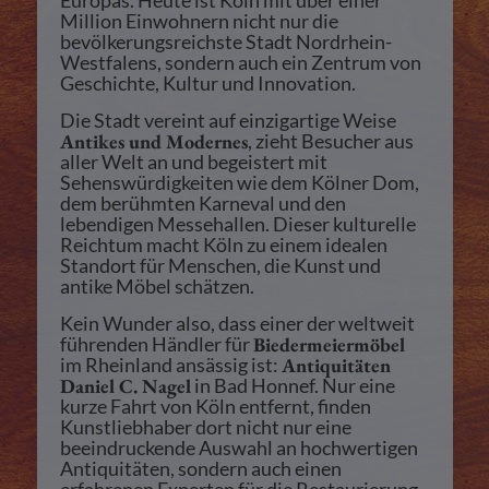
Europas. Heute ist Köln mit über einer
Million Einwohnern nicht nur die
bevölkerungsreichste Stadt Nordrhein-
Westfalens, sondern auch ein Zentrum von
Geschichte, Kultur und Innovation.
Die Stadt vereint auf einzigartige Weise
Antikes und Modernes
, zieht Besucher aus
aller Welt an und begeistert mit
Sehenswürdigkeiten wie dem Kölner Dom,
dem berühmten Karneval und den
lebendigen Messehallen. Dieser kulturelle
Reichtum macht Köln zu einem idealen
Standort für Menschen, die Kunst und
antike Möbel schätzen.
Kein Wunder also, dass einer der weltweit
führenden Händler für
Biedermeiermöbel
im Rheinland ansässig ist:
Antiquitäten
Daniel C. Nagel
in Bad Honnef. Nur eine
kurze Fahrt von Köln entfernt, finden
Kunstliebhaber dort nicht nur eine
beeindruckende Auswahl an hochwertigen
Antiquitäten, sondern auch einen