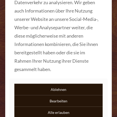
Datenverkehr zu analysieren. Wir geben
auch Informationen über Ihre Nutzung
unserer Website an unsere Social-Media-,
Werbe- und Analysepartner weiter, die
diese möglicherweise mit anderen
Originales Biedermeier
Informationen kombinieren, die Sie ihnen
Nachrschränkchen Kirschbaum
bereitgestellt haben oder die sie im
massiv 1825
Rahmen Ihrer Nutzung ihrer Dienste
Mehr lesen
gesammelt haben.
Ablehnen
Bearbeiten
Kontakt
Alle erlauben