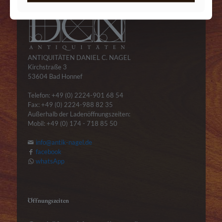
ANTIQUITÄTEN DANIEL C. NAGEL
Kirchstraße 3
53604 Bad Honnef
Telefon: +49 (0) 2224-901 68 54
Fax: +49 (0) 2224-988 82 35
Außerhalb der Ladenöffnungszeiten:
Mobil: +49 (0) 174 - 718 85 50
info@antik-nagel.de
facebook
whatsApp
Öffnungszeiten