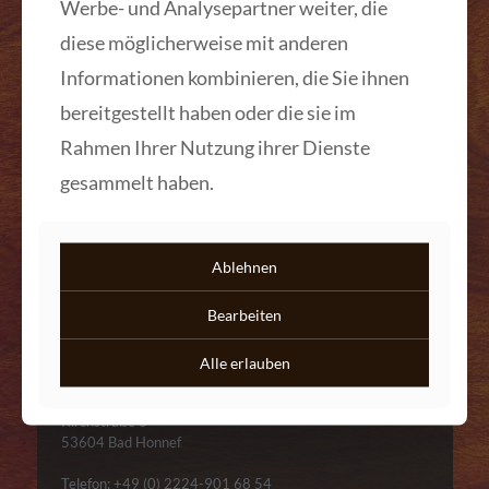
Beistelltisch Nr. 012
Werbe- und Analysepartner weiter, die
diese möglicherweise mit anderen
Mehr lesen
Informationen kombinieren, die Sie ihnen
bereitgestellt haben oder die sie im
Rahmen Ihrer Nutzung ihrer Dienste
gesammelt haben.
Kontakt
Ablehnen
Bearbeiten
Alle erlauben
ANTIQUITÄTEN DANIEL C. NAGEL
Kirchstraße 3
53604 Bad Honnef
Telefon: +49 (0) 2224-901 68 54